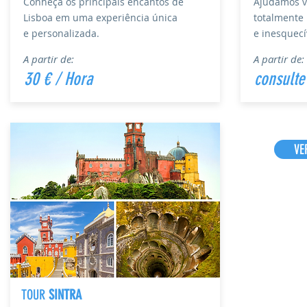
Conheça os principais encantos de
Ajudamos v
Lisboa em uma experiência única
totalmente
e personalizada.
e
inesquecí
A partir de:
A partir de:
30 € / Hora
consulte
VE
TOUR
SINTRA