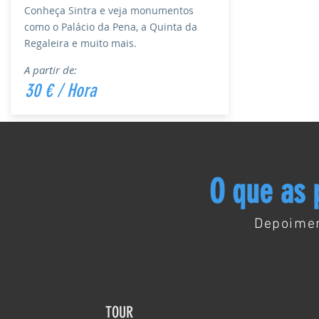
Conheça Sintra e veja monumentos
como o Palácio da Pena, a Quinta da
Regaleira e muito mais.
A partir de:
30 € / Hora
O que as 
Depoimen
TOUR