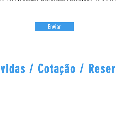
Enviar
vidas / Cotação / Rese
Estamos disponíveis pelo
WhatsApp.
Atendimento e agendamento ágil.
+351 919 630 865
Clique no botão abaixo para falar direto no
WhatsApp