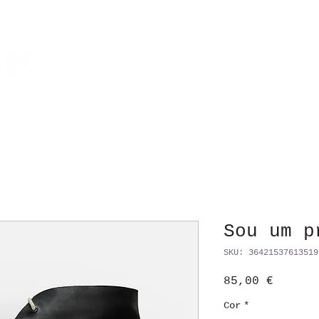
HOME
TOURS
TRANSFERS
EVENTOS & CORPORATIVO
Sou um p
SKU: 36421537613519
Preço
85,00 €
Cor
*