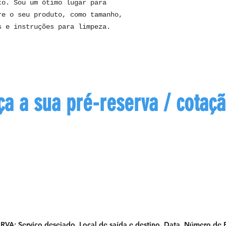
o. Sou um ótimo lugar para 
política de fret
estabelecer a co
e o seu produto, como tamanho, 
com segurança.
s e instruções para limpeza.
ça a sua pré-reserva / cotaç
a o formulário abaixo para solicitar a sua co