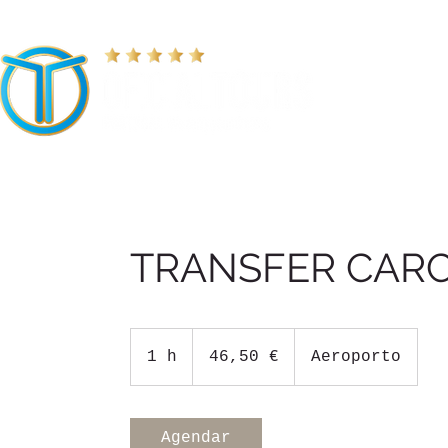
HOME
TOURS
TRANSFER CARC
46,50
euros
1 h
1
46,50 €
Aeroporto
Agendar