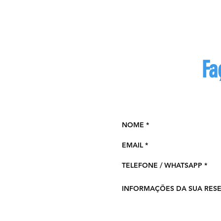
Fa
Preench