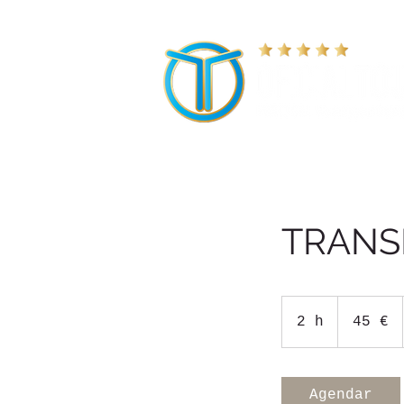
TRANSF
45
euros
2 h
2
45 €
h
Agendar