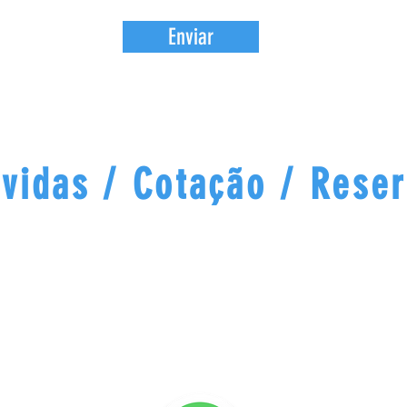
Enviar
vidas / Cotação / Rese
Estamos disponíveis pelo
WhatsApp.
Atendimento e agendamento ágil.
+351 919 630 865
Clique no botão abaixo para falar direto no
WhatsApp